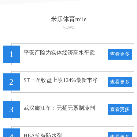
米乐体育mile
平安产险为实体经济高水平质量的发展提供有力支
NEWS
撑
1
平安产险为实体经济高水平质量的发展提供有力支撑
查看更多
2
ST三圣收盘上涨124%最新市净率-359总市值1767亿元
查看更多
3
武汉鑫江车：无桶无泵制冷剂低充注的梦境伙伴
查看更多
4
HEA抗裂防水剂
查看更多