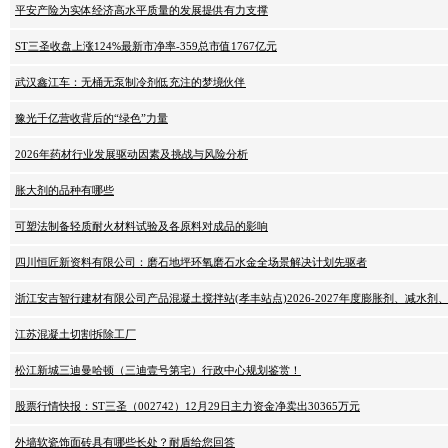
平安产险为实体经济高水平质量的发展提供有力支撑
ST三圣收盘上涨124%最新市净率-359总市值1767亿元
武汉鑫江车：无桶无泵制冷剂低充注的梦境伙伴
豫光千亿营收背后的“绿色”力量
2026年药材行业发展驱动因素及挑战与风险分析
胀大剂的品种有哪些
可塑法制备轻质耐火材料试验及各原料对成品的影响
四川恒匠新资料有限公司：磨石地坪环氧磨石水金全场景解决计划先驱者
浙江安吉智行建材有限公司产品混凝土搅拌站(孝丰站点)2026-2027年度膨胀剂、减水
江苏混凝土切割拆除工厂
松江新城三迪曼哈顿（三迪壹号第宅）行政中心规划鉴赏！
股票行情快报：ST三圣（002742）12月29日主力资金净卖出30365万元
外墙软瓷饰面砖具有哪些长处？耐盾给您回答