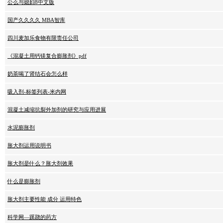
公么与媳妇8中文版
国产久久久久 MBA智库
四川麦加乐食物有限责任公司
《混凝土用钙镁复合膨胀剂》pdf
奶茶喝了肾结石会怎么样
吸入剂-标签列表-米内网
混凝土减缩抗裂外加剂的研究与应用进展
水泥膨胀剂
胀大剂运用说明书
胀大剂是什么？胀大剂效果
什么是膨胀剂
胀大剂主要性能 成分 运用特色
科学网—蹊跷的药方