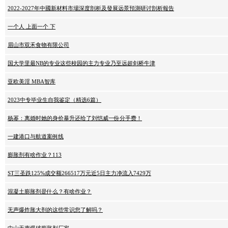
2022-2027年中國新材料市場深度剖析及發展远景預測研讨剖析報告
一个人 上面一个 下
眉山市双禾食物有限公司
国大学里最NB的专业这些校园的主力专业乃至远超剑桥牛津
亚欧美淫 MBA智库
2023中专毕业生自我鉴定（精选6篇）
杨幂：离婚时她的身价暴升还给了刘恺威一份分手费！
一建港口与航道案例线
膨胀剂有啥作业？113
ST三圣跌125%成交额266517万元近5日主力净流入7429万
混凝土膨胀剂是什么？有啥作业？
无声爆炸胀大剂的这些常识您了解吗？