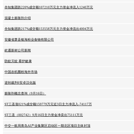
垒知集团跌220%成交额107210万元主力资金净流入1240万元
混凝土膨胀剂介绍
垒知集团跌217%成交额153558万元主力资金净流出4004万元
安徽省萧县银海粉业食物有限公司
屹通新材公司新闻
防蚊灭蚊 看护健康
中国农机圈粉海外市场
逆转裁判6安卓汉化版
膨胀剂概念查询（9月16日）
ST三圣涨021%成交额159779万元近3日主力净流入-74117万
ST三圣（002742）9月16日主力资金净卖出75111万元
中交一航局青岛AI产业集聚区启动区一期北区项目主体封顶