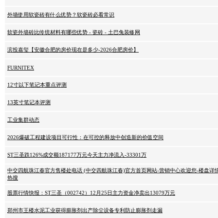
外墙使用软瓷砖有什么优势？软瓷砖必看常识
软瓷外墙砖比传统材料有哪些优势 - 瓷砖 - 土巴兔装修网
滨投嘉玺【安徽合肥的房价现在是多少-2026合肥房价】
FURNITEX
12寸以下笔记本重点评测
13英寸笔记本评测
工业集群动态
2026爆破工程建设项目可行性：在可控的释放中创造新的价值空间
ST三圣跌126%成交额187177万元今天主力净流入-33301万
中交四航珠江春官方售楼处电话 (中交四航珠江春)官方首页网站-营销中心欢迎您-楼盘详情•最新
热搜
股票行情快报：ST三圣（002742）12月25日主力资金净卖出13079万元
郑州市王楼水泥工业获得膨胀剂出产除尘设备专利防止膨胀剂走漏