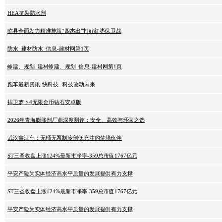
HEA抗裂防水剂
临县全面发力精准施策“四杰出”打好红枣保卫战
防水_建材防水_信息-建材网第1页
修建、规划_建材修建、规划_信息-建材网第1页
跑车最新资讯-快科技--科技改动未来
捍卫萝卜4无限金币钻石安卓版
2026年青海膨胀剂厂商深度测评：安全、高效与环保之选
武汉鑫江车：无桶无泵制冷剂低充注的梦境伙伴
ST三圣收盘上涨124%最新市净率-359总市值1767亿元
平安产险为实体经济高水平质量的发展提供有力支撑
ST三圣收盘上涨124%最新市净率-359总市值1767亿元
平安产险为实体经济高水平质量的发展提供有力支撑