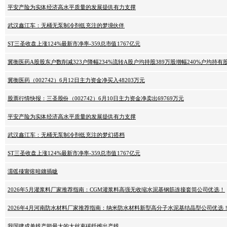
平安产险为实体经济高水平质量的发展提供有力支撑
武汉鑫江车：无桶无泵制冷剂低充注的梦境伙伴
ST三圣收盘上涨124%最新市净率-359总市值1767亿元
冀衡医药A股股东户数削减323户降幅234%流转A股户均持股389万股增幅240%户均持有股市
冀衡医药（002742）6月12日主力资金净买入48203万元
股票行情快报：三圣股份（002742）6月10日主力资金净卖出69769万元
平安产险为实体经济高水平质量的发展提供有力支撑
武汉鑫江车：无桶无泵制冷剂低充注的梦幻搭档
ST三圣收盘上涨124%最新市净率-359总市值1767亿元
濡傜殝甯傛暀鑲插眬
2026年5月灌浆料厂家推荐指南：CGM灌浆料高强无收缩水泥基钢筋连接套筒公司优选！
2026年4月河南防水材料厂家推荐指南：纳米防水材料新型高分子水泥基结晶型公司优选
我国建成单线产能最大的大丝束碳纤维出产线