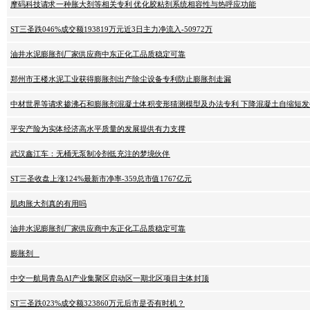
摩码科技请求一种胀大剂等相关专利 优化胶粘剂系统相容性与热呼应功能
ST三圣跌046%成交额193819万元近3日主力净流入-50972万
油井水泥膨胀剂厂家供应商中东正化工品质稳定可靠
郑州市王楼水泥工业获得膨胀剂出产除尘设备专利防止膨胀剂走漏
中材世界等请求掺沸石和膨胀剂混凝土体积变形猜测模型及办法专利 下降混凝土自缩短
平安产险为实体经济高水平质量的发展提供有力支撑
武汉鑫江车：无桶无泵制冷剂低充注的梦境伙伴
ST三圣收盘上涨124%最新市净率-359总市值1767亿元
肌肉胀大剂真的有用吗
油井水泥膨胀剂厂家供应商中东正化工品质稳定可靠
膨胀剂 _
中交一航局青岛AI产业集聚区启动区一期北区项目主体封顶
ST三圣跌023%成交额323860万元后市是否有时机？