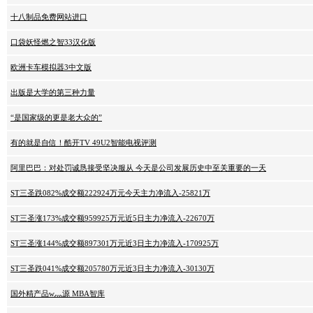
十八制品免费网站进口
口袋妖怪燃之智33汉化版
欧洲卡车模拟器3中文版
出版是大学的第三种力量
“是国家级的更是老大众的”
有的就是自信！酷开TV 49U2智能电视评测
阿里巴巴：对处罚诚恳接受坚决服从 今天是公司发展历史中至关重要的一天
ST三圣跌082%成交额222924万元今天主力净流入-25821万
ST三圣涨173%成交额959925万元近5日主力净流入-22670万
ST三圣涨144%成交额897301万元近3日主力净流入-170925万
ST三圣跌041%成交额205780万元近3日主力净流入-30130万
国外精产品w灬源 MBA智库