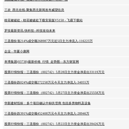
三农_西北在线-聚集西北新闻发布威望信息
校花被破处 - 校花被破处下载安装版V5150 - 飞霸下载站
罗技最新资讯-快科技--科技改动未来
三圣股份涨214%成交额268987万元近5日主力净流入-116223万
企业 - 华夏小康网
阜博集团(03738)最新价格_行情_走势图—东方财富网
股票行情快报：三圣股份（002742）5月28日主力资金净卖出33119万元
三圣股份跌024%成交额272258万元今天主力净流入-34055万
股票行情快报：三圣股份（002742）5月27日主力资金净卖出25558万元
华新建材投标：多个项目确认中标供货商 包括多类物料及设备
三圣股份跌391%成交额452408万元今天主力净流入-28946万
股票行情快报：三圣股份（002742）5月22日主力资金净卖出39426万元