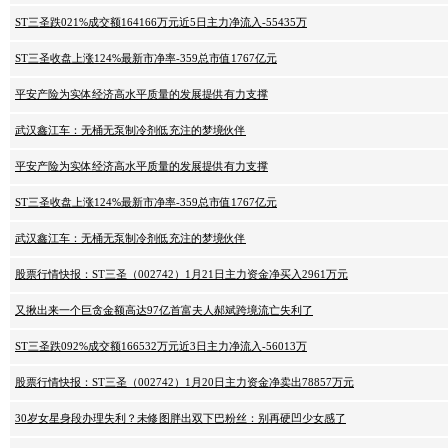
ST三圣跌021%成交额164166万元近5日主力净流入-55435万
ST三圣收盘上涨124%最新市净率-359总市值1767亿元
平安产险为实体经济高水平质量的发展提供有力支撑
武汉鑫江车：无桶无泵制冷剂低充注的梦境伙伴
平安产险为实体经济高水平质量的发展提供有力支撑
ST三圣收盘上涨124%最新市净率-359总市值1767亿元
武汉鑫江车：无桶无泵制冷剂低充注的梦境伙伴
股票行情快报：ST三圣（002742）1月21日主力资金净买入2961万元
又揪出来一个巨贪金额高达97亿首富夫人郝斌跨境流亡失利了
ST三圣跌092%成交额166532万元近3日主力净流入-56013万
股票行情快报：ST三圣（002742）1月20日主力资金净卖出78857万元
30岁女星身段办理失利？未修图胖出双下巴粉丝：别再硬凹少女感了