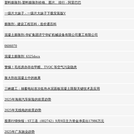
塑料膨胀剂-塑料膨胀剂价格、图片、排行 - 阿里巴巴
一级片大妹子 - 一级片大妹子下载安装版V
膨胀剂 - 建设工程百科 - 造价通百科
混凝土膨胀剂-华矿集团济宁华矿机械设备有限公司重工有限公司
0606070
混凝土膨胀剂_6325docx
警惕！毛坯房亦存在甲醛、TVOC 等空气污染隐患
胀大剂在混凝土中的效果
三峡建工：抽蓄电站首次低热水泥面板混凝土限裂关键技术及应用
2025年海南汽车保险的前景趋势
2025年无线电的前景趋势
股票行情快报：ST三圣（002742）9月9日主力资金净卖出17986万元
2025年广东旅业趋势