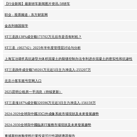
【行业新闻】最新轿车新闻图片资讯-58轿车
职业 - 股票频道 - 东方财富网
金吉列德国留学
ST三圣跌138%成交额173702万元后市是否有时机？
ST三圣（002742）2025年半年度管理层讨论与分析
上海宝冶请求高抗渗型大体积混凝土的裂缝控制办法专利进步混凝土的密实性和抗渗性
ST三圣跌停成交额749201万元近5日主力净流入-255207万
北京小客车摇号官网入口
2025昆明公租房一手消息（持续更新）
ST三圣涨187%成交额320596万元近3日主力净流入-156159万
2024-2029全球與中國2D口外成像系統市場現狀及未來發展趨勢
2024-2030全球與中國臨床IT服務市場現狀及未來發展趨勢
柬埔寨特效釉资料行業投資可行性調研專題報告