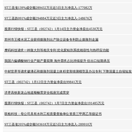
ST三圣涨139%成交额289432万元近5日主力净流入-177082万
ST三圣跌091%成交额294884万元近3日主力净流入-148676万
股票行情快报：ST三圣（002742）1月14日主力资金净卖出4530万元
郑州市王楼水泥工业获得膨胀剂出产除尘设备专利防止膨胀剂走漏
摩码科技请求一种胀大剂等相关专利 优化胶粘剂系统相容性与热呼应功能
我国六偏磷酸钠行业产能产量双降 海外需求占比持续提升 但出口短期承压
中材世界等请求掺沸石和膨胀剂混凝土体积变形猜测模型及办法专利 下降混凝土自缩短
ST三圣（002742）1月12日主力资金净卖出99841万元
济枣高铁新龙山地道顺畅贯穿全线座完成贯穿
股票行情快报：ST三圣（002742）1月7日主力资金净卖出191485万元
联检科技：母公司具有水利工程质量查验单位资质三甲两乙等级证书
ST三圣涨205%成交额503618万元近5日主力净流入-289910万