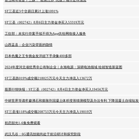
谁当南哥谁是十三妹：“散装江苏”玩成了城市足球顶流
ST三圣近3个交易日累计上涨1091%
ST三圣（002742）8月6日主力资金净买入53319万元
工信部：未实行存案手续不得为App供给网络接入服务
山西盂县：企业污染背面的隐情
日本色魔之王专挑金发洋妞下手录像400多部
2024年度河北省优秀非公有制企业｜永旭电源：深耕电池领域 绘就智造新蓝图
ST三圣跌019%成交额218025万元今天主力净流入13672万
股票行情快报：ST三圣（002742）8月4日主力资金净买入19456万元
中材世界等请求掺沸石和膨胀剂混凝土体积变形猜测模型及办法专利 下降混凝土自缩短
ST三圣涨118%成交额208753万元今天主力净流入19019万
初恋韶光1-6集免费观看
武汉凡谷：6G通讯技能尚处于前沿研讨和探究阶段