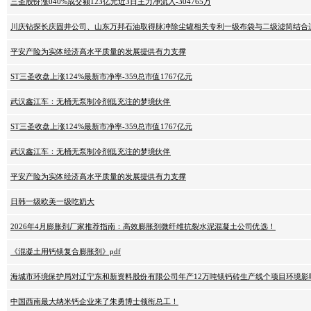
三圣股份涨040%成交额123亿元近3日主力净流入-304765万
川庆钻探长庆固井公司、山东万邦石油取得脉冲除尘罐相关专利一级布袋与二级滤筒结合
平安产险为实体经济高水平质量的发展提供有力支撑
ST三圣收盘上涨124%最新市净率-359总市值1767亿元
武汉鑫江车：无桶无泵制冷剂低充注的梦境伙伴
ST三圣收盘上涨124%最新市净率-359总市值1767亿元
武汉鑫江车：无桶无泵制冷剂低充注的梦境伙伴
平安产险为实体经济高水平质量的发展提供有力支撑
日韩一级欧美一级吃奶大
2026年4月膨胀剂厂家推荐指南：高效膨胀剂微纤维抗裂水泥混凝土公司优选！
《混凝土用钙镁复合膨胀剂》pdf
海城市环境保护局对辽宁东和新资料股份有限公司年产12万吨镁钙砖生产线个项目环境影
中国西南最大纳米钙企业来了朱勇博士领衔总工！