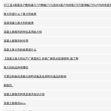
ST三圣A股股东户数削减317户降幅271%流转A股户均持股379万股增幅278%户均持有股市
胀大剂是什么？胀大剂效果
浅谈混凝土胀大剂的效果
混凝土膨胀剂的特征及用处介绍
混凝土膨胀剂的作用
混凝土胀大剂的效果是什么
【混凝土胀大剂出产厂商直供】价格厂家防水防潮资料-搜了网
胀大剂的品种有哪些
可塑法制备轻质耐火材料试验及各原料对成品的影响
膨胀剂_
混凝土膨胀剂种类及相关知识介绍
混凝土膨胀剂docx