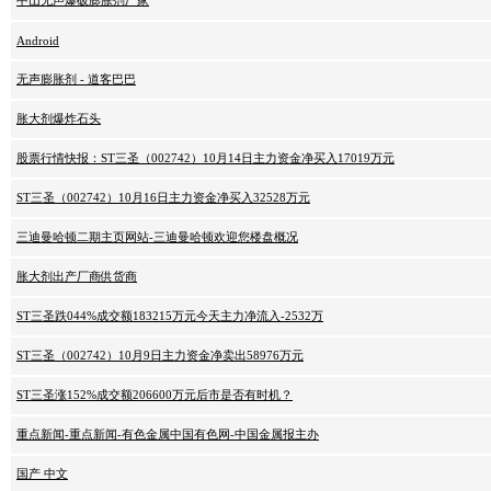
中山无声爆破膨胀剂厂家
Android
无声膨胀剂 - 道客巴巴
胀大剂爆炸石头
股票行情快报：ST三圣（002742）10月14日主力资金净买入17019万元
ST三圣（002742）10月16日主力资金净买入32528万元
三迪曼哈顿二期主页网站-三迪曼哈顿欢迎您楼盘概况
胀大剂出产厂商供货商
ST三圣跌044%成交额183215万元今天主力净流入-2532万
ST三圣（002742）10月9日主力资金净卖出58976万元
ST三圣涨152%成交额206600万元后市是否有时机？
重点新闻-重点新闻-有色金属中国有色网-中国金属报主办
国产 中文