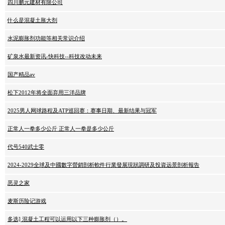
四川鹏元建材有限公司
什么是混凝土胀大剂
水泥膨胀剂功能等相关常识介绍
矿泉水最新资讯-快科技--科技改动未来
国产精品av
松下2012年将全面弃用三洋品牌
2025男人网球路程及ATP巡回赛：赛事日期、最新结果与冠军
正常人一拳多少公斤 正常人一拳是多少公斤
代号540武士零
2024-2029全球及中國數字營銷剖析軟件行業發展現狀調研及投資远景剖析報告
恶灵之家
麦斯历险记游戏
多选] 混凝土工程可以运用以下三种膨胀剂（）。