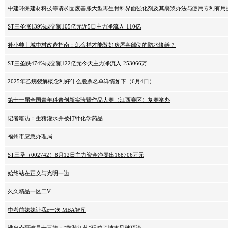
中建环保建材科技等请求固废基胀大型再生骨料界面强化剂及其裹浆办法与使用专利有用
ST三圣涨139%成交额105亿元近5日主力净流入-110亿
补小帅丨城中村改造指南：怎么样才能做好房屋各部位的防水修缮？
ST三圣跌474%成交额122亿元今天主力净流入-253066万
2025年乙烷裂解概念利好什么股票名单详情如下（6月4日）
第十一届全国青年科普创新实验暨作品大赛（江西赛区）复赛举办
记者暗访：生猪灌水并被打针化学药品
福州市应急办理局
ST三圣（002742）8月12日主力资金净卖出168706万元
始终站在正义与光明一边
久久精品一区二V
中考前妹妹让我c一次 MBA智库