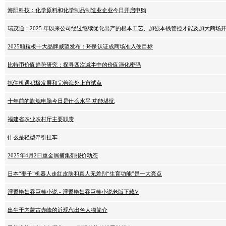
海阳科技：化学原料和化学制品制造业企业今日开启申购
瑞茂通：2025 年以来公司经过继续优化出产的根本工艺、加强本钱管控才能及加大商场
2025颗粒板十大品牌威望发布：环保认证成商场准入硬目标
比特币价值趋势研究：探寻四次减半中的价值演化密码
抓住机遇积极发展和完善海外上市试点
十年前的旗舰电脑今日是什么水平 功能堪忧
福建省农业农村厅主要职责
什么是轻型牵引挂车
2025年4月2日重金属捕集剂报价动态
日本“妻子”机器人走红皮肤和真人无差别“生育功能”是一大亮点
淫臀艳妇吞巨棒小说 - 淫臀艳妇吞巨棒小说老版下载V
出生于内蒙古赤峰的近现代出色人物简介