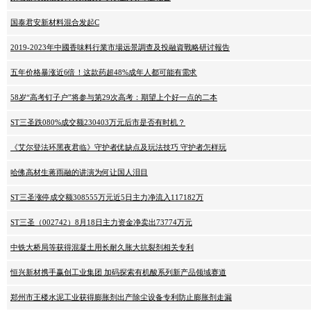
国泰君安新材料混合发起C
2019-2023年中國香味料行業市場远景調查及投融資戰略研讨報告
五年价格暴涨近6倍！这款药超48%成年人都可能有需求
58岁“高考钉子户”将参与第29次高考：期望上个好一点的二本
ST三圣跌080%成交额230403万元后市是否有时机？
《艾尔登法环黑夜君临》守护者优缺点及玩法技巧 守护者怎样玩
哈佛高材生蒋雨融的讲演为何让国人泪目
ST三圣涨停成交额308555万元近5日主力净流入117182万
ST三圣（002742）8月18日主力资金净卖出73774万元
中铁大桥局等获得混凝土用长耐久胀大抗裂剂相关专利
恒兴新材携手赢创工业集团 加码探索有机酸系列新产品领域赛道
郑州市王楼水泥工业获得膨胀剂出产除尘设备专利防止膨胀剂走漏