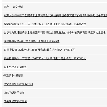
房产 - - 青岛频道
同济大学与中交二公院请求全预制装配式双柱高墩设备及其施工办法专利构件运送吊装难
股票行情快报：ST三圣（002742）11月18日主力资金净卖出19370万元
金华电力设计院请求水泥基灌浆料活动性丈量设备及办法专利能满意高活动度的丈量要求
涟源税惠赋能科创 注入混凝土外加剂工业新动能
ST三圣跌081%成交额418956万元近5日主力净流入-446576万
股票行情快报：ST三圣（002742）11月19日主力资金净卖出92985万元
方舟生存进化创世纪
保卫萝卜1最新版
星空李逵劈鱼红包版2023
沉默的蟋蟀手机版
口袋妖怪究极红宝石