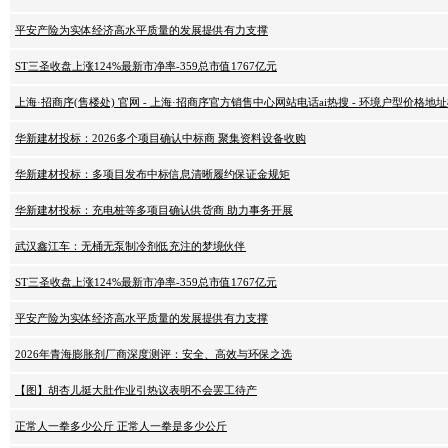
平安产险为实体经济高水平质量的发展提供有力支撑
ST三圣收盘上涨124%最新市净率-359总市值1767亿元
上海·招商序(售楼处) 官网 - 上海·招商序官方销售中心网站电话ai热搜 - 环境户型价
华新建材投标：2026多个项目确认中标商 聚集资料设备收购
华新建材投标：多项目发布中标信息清晰履约保证金规矩
华新建材投标：充电桩等多项目确认供货商 助力事务开展
武汉鑫江车：无桶无泵制冷剂低充注的梦境伙伴
ST三圣收盘上涨124%最新市净率-359总市值1767亿元
平安产险为实体经济高水平质量的发展提供有力支撑
2026年青海膨胀剂厂商深度测评：安全、高效与环保之选
【图】胡杏儿挺大肚作业引热议表明不会罢工待产
正常人一拳多少公斤 正常人一拳是多少公斤