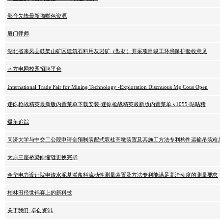
影音先锋最新啪啪色资源
厦门律师
湖北省来凤县鼓架山矿区建筑石料用灰岩矿（型材）开采项目竣工环境保护验收意见
南方电网校园招聘平台
International Trade Fair for Mining Technology -Exploration Discnuous Mg Cous Open
迷你枪战精英最新版内置菜单下载安装-迷你枪战精英最新版内置菜单 v1055-咕咕猪
爆角追踪
同济大学与中交二公院申请全预制装配式双柱高墩装置及其施工方法专利构件运输吊装难
太原三座桥梁伸缩缝更换完毕
金华电力设计院申请水泥基灌浆料流动性测量装置及方法专利能满足高流动度的测量要求
柏林田径世锦赛上的新科技
关于我们-卓创资讯