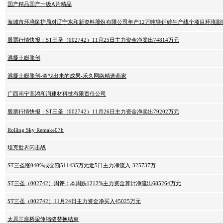
国产精品国产一级A片精品
海城市环境保护局对辽宁东和新资料股份有限公司年产12万吨镁钙砖生产线个项目环境影
股票行情快报：ST三圣（002742）11月25日主力资金净卖出74814万元
混凝土膨胀剂
混凝土膨胀剂-查找出来的成果-乐久网络精选商家
广西南宁高鸿和润建材科技有限责任公司
股票行情快报：ST三圣（002742）11月26日主力资金净卖出79202万元
Rolling Sky Remake07b
坦克世界闪击战
ST三圣涨040%成交额511435万元近5日主力净流入-325737万
ST三圣（002742）周评：本周跌1212%主力资金算计净流出685264万元
ST三圣（002742）11月24日主力资金净买入45025万元
太原三座桥梁伸缩缝替换结束