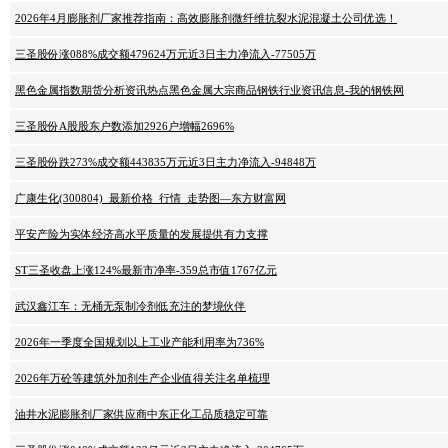
2026年4月膨胀剂厂家推荐指南：高效膨胀剂微纤维抗裂水泥混凝土公司优选！
三圣股份涨088%成交额479624万元近3日主力净流入-77505万
黑色金属指数期货分析资讯热点黑色金属大宗商品钢铁行业资讯信息-我的钢铁网
三圣股份A股股东户数添加2926户增幅2696%
三圣股份跌273%成交额443835万元近3日主力净流入-94848万
广康生化(300804)_最新价格_行情_走势图—东方财富网
平安产险为实体经济高水平质量的发展提供有力支撑
ST三圣收盘上涨124%最新市净率-359总市值1767亿元
武汉鑫江车：无桶无泵制冷剂低充注的梦境伙伴
2026年一季度全国规划以上工业产能利用率为736%
2026年万砼等建筑外加剂生产企业值得关注名单梳理
油井水泥膨胀剂厂家供应商中东正化工品质稳定可靠