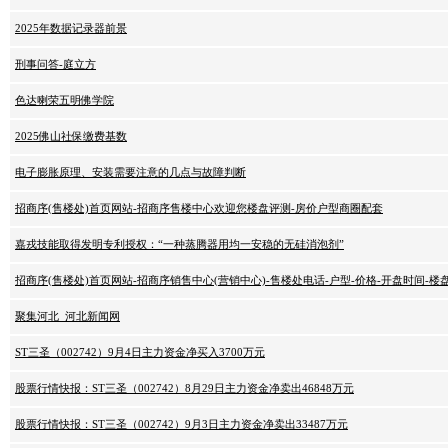
2025年数据记录器前景
刑事问答-庭立方
色达喇荣五明佛学院
2025佛山社保缴费基数
电子膨胀原理、安装需要注意的几点与故障判断
招商序(售楼处)首页网站-招商序售楼中心欢迎您楼盘评测-房价户型商圈配套
嘉戎技能取得发明专利授权：“一种蒸腾器用均一安稳的无硅消泡剂”
招商序(售楼处)首页网站-招商序销售中心(营销中心)-售楼处电话-户型-价格-开盘时间-
聚集河北_河北新闻网
ST三圣（002742）9月4日主力资金净买入3700万元
股票行情快报：ST三圣（002742）8月29日主力资金净卖出46848万元
股票行情快报：ST三圣（002742）9月3日主力资金净卖出33487万元