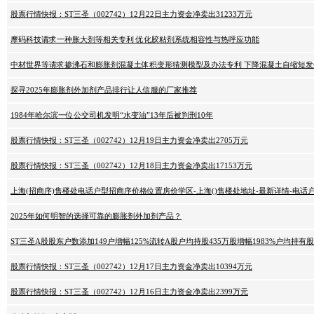
股票行情快报：ST三圣（002742）12月22日主力资金净卖出31233万元
摩码科技请求一种胀大剂等相关专利 优化胶粘剂系统相容性与热呼应功能
中材世界等请求掺沸石和膨胀剂混凝土体积变形猜测模型及办法专利 下降混凝土自缩短
探寻2025年膨胀剂外加剂产品排行让人信服的厂家推荐
1984年哈尔滨一位公交司机发明“水变油”13年后被判刑10年
股票行情快报：ST三圣（002742）12月19日主力资金净卖出2705万元
股票行情快报：ST三圣（002742）12月18日主力资金净卖出17153万元
上海(招商序)售楼处电话户型招商序价格位置房价学区-上海()售楼处地址-最新详情-电话
2025年如何明智的选择可靠的膨胀剂外加剂产品？
ST三圣A股股东户数添加149户增幅125%流转A股户均持股435万股增幅1983%户均持有股市
股票行情快报：ST三圣（002742）12月17日主力资金净卖出10394万元
股票行情快报：ST三圣（002742）12月16日主力资金净卖出2399万元