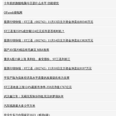
十年前的旗舰电脑今日是什么水平 功能堪忧
OFweek锂电网
股票行情快报：ST三圣（002742）11月13日主力资金净卖出80340万元
ST三圣涨359%成交额124亿元后市是否有时机？
股票行情快报：ST三圣（002742）11月14日主力资金净卖出13828万元
国产AV国片精品有毛麻豆 MBA智库
重庆A股23家上涨 美利信、秦安股份、ST三圣列前三
股票行情快报：ST三圣（002742）11月10日主力资金净卖出9197万元
平安产险为实体经济高水平质量的发展提供有力支撑
ST三圣收盘上涨124%最新市净率-359总市值1767亿元
武汉鑫江车：无桶无泵制冷剂低充注的梦境伙伴
汽车线路最大多少平方米
毕业生实习自我鉴定2023（精选6篇）