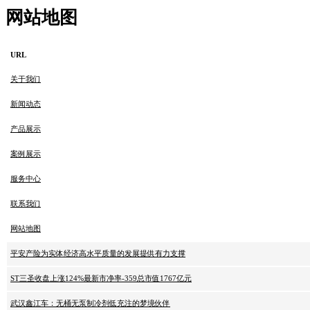
网站地图
URL
关于我们
新闻动态
产品展示
案例展示
服务中心
联系我们
网站地图
平安产险为实体经济高水平质量的发展提供有力支撑
ST三圣收盘上涨124%最新市净率-359总市值1767亿元
武汉鑫江车：无桶无泵制冷剂低充注的梦境伙伴