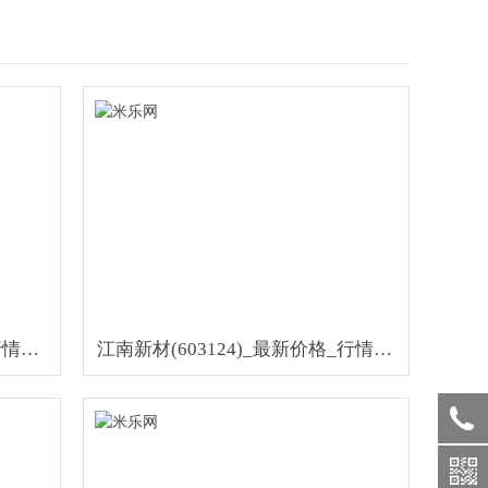
有色市场-有色市场资讯新闻-行情月评-中色报网
江南新材(603124)_最新价格_行情_走势图—东方财富网
400-