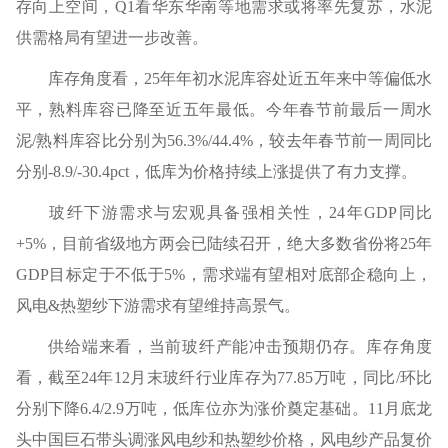
存向上空间，Q1看华东华南等地需求或将率先复苏，水泥
供需格局有望进一步改善。
库存角度看，25年年初水泥库容处近五年来中等偏低水
平，熟料库容已降至近五年最低。今年春节前最后一周水
泥/熟料库容比分别为56.3%/44.4%，较去年春节前一周同比
分别-8.9/-30.4pct，低库为价格持续上涨提供了有力支撑。
玻纤下游需求与宏观具备强相关性，24年GDP同比
+5%，目前省级地方两会已陆续召开，绝大多数省份将25年
GDP目标定于不低于5%，需求端有望相对底部企稳向上，
风电&热塑纱下游需求有望维持高景气。
供给端来看，当前玻纤产能冲击预期仍存。库存角度
看，截至24年12月末玻纤行业库存为77.85万吨，同比/环比
分别下降6.4/2.9万吨，低库位亦为涨价奠定基础。11月底龙
头中国巨石带头调涨风电纱和热塑纱价格，风电纱产品复价