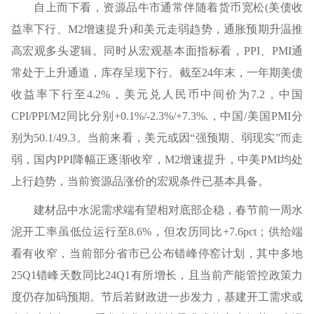
自上而下看，资源品牛市通常伴随着货币宽松(美债收
益率下行、M2增速提升)和美元走弱趋势，通胀预期升温推
高宏观多头逻辑。同时从宏观基本面指标看，PPI、PMI通
常处于上升通道，库存呈现下行。截至24年末，一年期美债
收益率下行至4.2%，美元兑人民币中间价为7.2，中国
CPI/PPI/M2同比分别+0.1%/-2.3%/+7.3%.，中国/美国PMI分
别为50.1/49.3。当前来看，美元或因“强预期、弱现实”而走
弱，国内PPI降幅正逐渐收窄，M2增速提升，中美PMI均处
上行趋势，当前资源品涨价的宏观条件已基本具备。
建材品中水泥需求端有望相对底部企稳，春节前一周水
泥开工率虽低位运行至8.6%，但农历同比+7.6pct；供给端
看有收窄，当前部分省市已公布错峰停窑计划，其中多地
25Q1错峰天数同比24Q1有所增长，且当前产能管控政策力
度仍存加码预期。节后若财政进一步发力，基建开工需求或