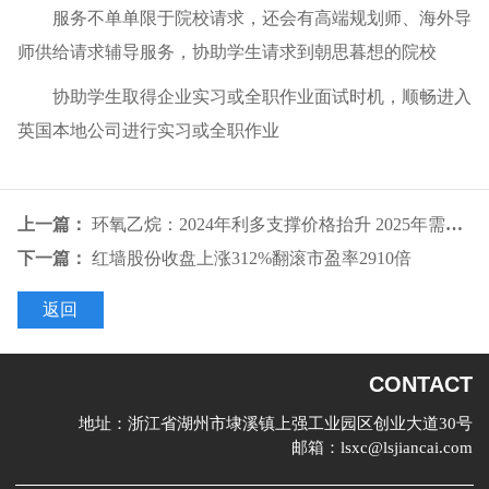
服务不单单限于院校请求，还会有高端规划师、海外导
师供给请求辅导服务，协助学生请求到朝思暮想的院校
协助学生取得企业实习或全职作业面试时机，顺畅进入
英国本地公司进行实习或全职作业
上一篇：
环氧乙烷：2024年利多支撑价格抬升 2025年需求传导或面临必定检测
下一篇：
红墙股份收盘上涨312%翻滚市盈率2910倍
返回
CONTACT
地址：
浙江省湖州市埭溪镇上强工业园区创业大道30号
邮箱：
lsxc@lsjiancai.com