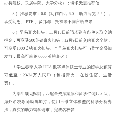
办类院校、隶属学院、大学分校）；请求无需推荐信
3 ）雅思要求：6.0（写作白话 6.0 ，听力阅览 5.5 ），
承受朗思、 PTE 、多邦邻、托福等不同言语成果
6 ）早鸟膏火扣头：11月18日前请求到有条件选取交纳
押金，可享受500英镑膏火扣头；12月9日前交纳膏火全款，
可享受1000英镑膏火扣头。 * 早鸟膏火扣头可与奖学金叠加
发放，最高可减免 6000 英镑膏火！
！学生春季入学 UEA 数字媒体硕士专业的留学总预算
可低至：23-24万人民币（包括膏火、在校住宿、生活
费）。
为学生规划赋能，匹配全资深案牍和留学咨询师团队，
海外名校导师助阵加持，使用五维立体模型的科学分析办
法，真实的助力留学请求，完成名校梦